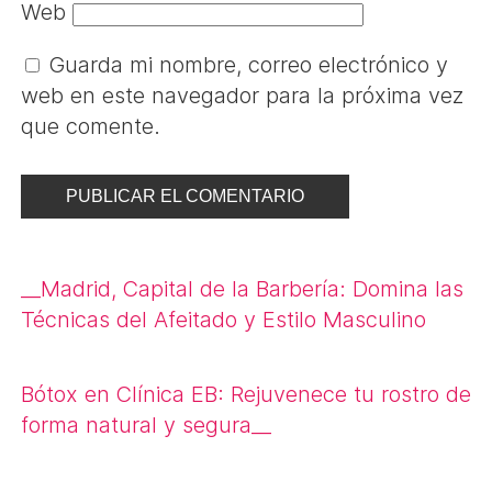
Web
Guarda mi nombre, correo electrónico y
web en este navegador para la próxima vez
que comente.
Navegación
__
Madrid, Capital de la Barbería: Domina las
de
Técnicas del Afeitado y Estilo Masculino
entradas
Bótox en Clínica EB: Rejuvenece tu rostro de
forma natural y segura
__