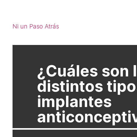
Ni un Paso Atrás
¿Cuáles son 
distintos tip
implantes
anticoncepti
Existen tres tipos de implantes ant