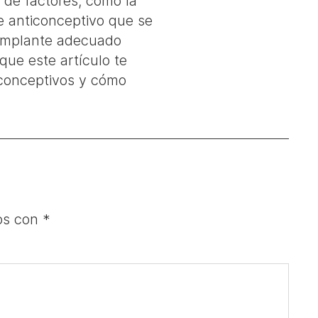
 de factores, como la
de anticonceptivo que se
l implante adecuado
que este artículo te
iconceptivos y cómo
dos con
*